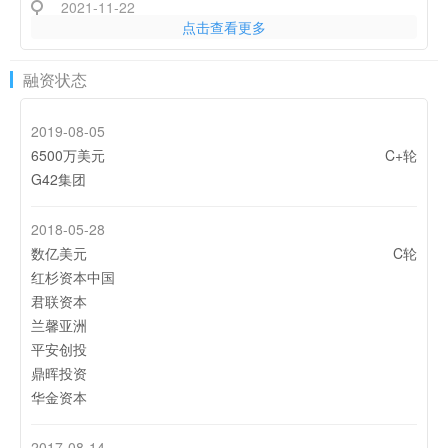
2021-11-22
点击查看更多
谈谈沙特电商的天花板和突破点
2021-06-24
融资状态
2021上半年全球热门购物应用榜单：中国跨境电商引领海
外时尚潮流
2019-08-05
2021-05-28
6500万美元
C+轮
2015-2021，“中东小淘宝”Jollychic的兴衰记
G42集团
2021-03-11
2018-05-28
专访执御副总裁陈瑜：中国卖家如何成为中东电商“头号玩
数亿美元
C轮
家”？
红杉资本中国
2021-01-04
君联资本
Jollychic在沙特投资物流基础设施 以增强市场竞争力
兰馨亚洲
平安创投
2020-07-28
鼎晖投资
跨境电商Jollychic：做「中东版阿里」 打造电商基础设施
华金资本
全生态
2020-05-28
2017-08-14