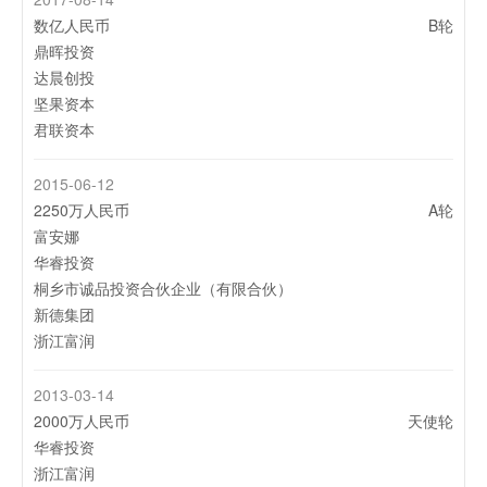
白鲸公开课27期丨DMCC自贸区魏榕：如何打通阿联酋市
数亿人民币
场？
B轮
鼎晖投资
2020-05-19
达晨创投
从斋月表现看出海独立站和平台型电商近两年发展
坚果资本
君联资本
2020-01-03
执御支付再获沙特支付牌照
2015-06-12
2020-01-02
2250万人民币
A轮
王者之战：中东2020年预测之电商篇
富安娜
华睿投资
2019-12-17
桐乡市诚品投资合伙企业（有限合伙）
Fetchr启示录：快速发展的行业和快速衰落的公司
新德集团
浙江富润
2019-11-07
执御战略升级后 现在发展得怎么样了？
2013-03-14
2000万人民币
天使轮
2019-11-05
华睿投资
中东人民今年怎么过“黑五”？
浙江富润