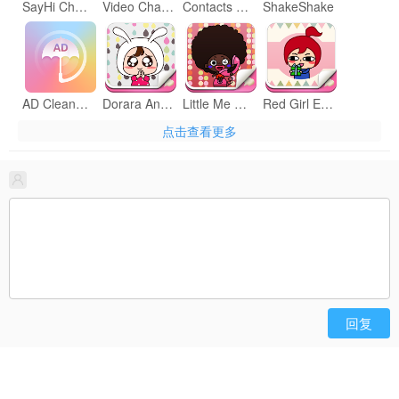
SayHi Chat - Meet New People
Video Chat for SayHi
Contacts Finder Plugin
ShakeShake
AD Cleaner for SayHi
Dorara Animation
Little Me Animation, Emotion
Red Girl Emoji
点击查看更多
屌絲襪動漫傳情2
Emoji Mojo
Emoji Baby
Emoji Smelly Cat
Emoji Rico
Wanzi Animation
Mr Rabbit Animation for SayHi
Bean Animation for SayHi
回复
Emoji Chicken
小恩愛動漫傳情
Ben Ben Animation for SayHi!
Emojis Little Girl