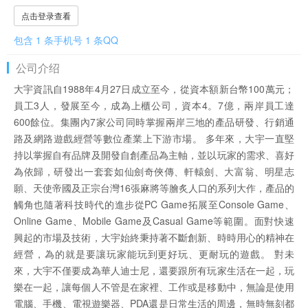
点击登录查看
包含 1 条手机号 1 条QQ
公司介绍
大宇資訊自1988年4月27日成立至今，從資本額新台幣100萬元；
員工3人，發展至今，成為上櫃公司，資本4。7億，兩岸員工達
600餘位。集團內7家公司同時掌握兩岸三地的產品研發、行銷通
路及網路遊戲經營等數位產業上下游市場。 多年來，大宇一直堅
持以掌握自有品牌及開發自創產品為主軸，並以玩家的需求、喜好
為依歸，研發出一套套如仙劍奇俠傳、軒轅劍、大富翁、明星志
願、天使帝國及正宗台灣16張麻將等膾炙人口的系列大作，產品的
觸角也隨著科技時代的進步從PC Game拓展至Console Game、
Online Game、Mobile Game及Casual Game等範圍。面對快速
興起的市場及技術，大宇始終秉持著不斷創新、時時用心的精神在
經營，為的就是要讓玩家能玩到更好玩、更耐玩的遊戲。 對未
來，大宇不僅要成為華人迪士尼，還要跟所有玩家生活在一起，玩
樂在一起，讓每個人不管是在家裡、工作或是移動中，無論是使用
電腦、手機、電視遊樂器、PDA還是日常生活的周邊，無時無刻都