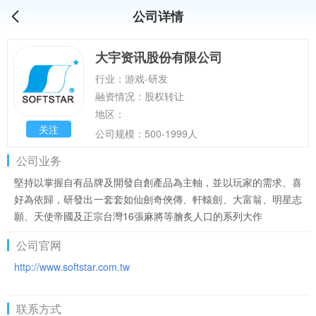
公司详情
大宇资讯股份有限公司
行业：游戏-研发
融资情况：股权转让
地区：
关注
公司规模：500-1999人
公司业务
堅持以掌握自有品牌及開發自創產品為主軸，並以玩家的需求、喜
好為依歸，研發出一套套如仙劍奇俠傳、軒轅劍、大富翁、明星志
願、天使帝國及正宗台灣16張麻將等膾炙人口的系列大作
公司官网
http://www.softstar.com.tw
联系方式