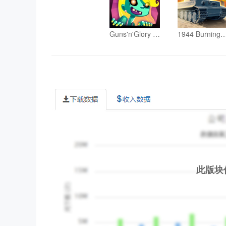
Guns'n'Glory Zombies
1944 Burning Bridges P
此版块