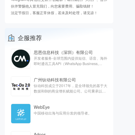
伙伴警惕他人冒充我们，向您索要费用、骗取钱财！
法定节假日，客服正常休假，若未及时处理，请见谅！
企服推荐
思恩信息科技（深圳）有限公司
开发者服务-全球范围内提供短信、语音、海外
即时通讯工具API（WhatsApp Business,
Apple Business chat, Viber）、客服云、欧洲
支付等对话式商务解决方案
广州钛动科技有限公司
钛动科技成立于2017年，是全球领先的基于大
数据和BI的商业增长赋能公司。公司秉承以服
务客户为中心的核心价值观，旨在通过技术能
力抽样提高全球商业运营效率，打造最能帮助
WebEye
客户的一站式平台。
中国移动出海与应用分发的领导者。
Adpos