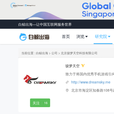
白鲸出海—让中国互联网服务世界
首页
浏览
研究院
当前位置 :
白鲸出海
>
公司
> 北京骏梦天空科技有限公司
骏梦天空
致力于将国内优秀手机游戏引
http://www.dreamsky.me
北京市海淀区知春路108号豪
关注
|
16