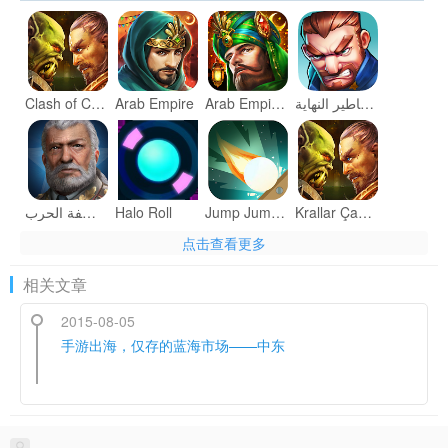
Clash of Crowns
Arab Empire
Arab Empire 2- King Of Desert
أساطير النهاية - Doom Watch
عاصفة الحرب
Halo Roll
Jump Jump Ball
Krallar Çatışması
点击查看更多
相关文章
2015-08-05
Future Wars: Исход Титанов
ألف ليلة وليلة -مغامرة سندباد
手游出海，仅存的蓝海市场——中东