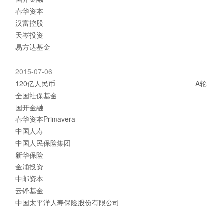
春华资本
2022-06-06
汉富控股
蚂蚁集团在新加坡推出数字银行ANEXT，面向东南亚中小
天岑投资
企业
易方达基金
2022-05-18
随着蚂蚁金服和阿里巴巴退出，Paytm Mall的估值从30亿
2015-07-06
美元降至1300万美元
120亿人民币
A轮
2022-04-24
全国社保基金
不赚支付手续费，美版“支付宝”PayPal亟需第二增长曲线
国开金融
春华资本Primavera
2022-04-19
中国人寿
东南亚地区：手机银行用户最狂热
中国人民保险集团
新华保险
2022-04-13
金浦投资
菲律宾数字支付巨头Voyager完成新一轮融资：估值超10
中邮资本
亿美元，腾讯参投
云锋基金
2022-04-12
中国太平洋人寿保险股份有限公司
蚂蚁在菲律宾投资的钱包是如何实现盈利的？