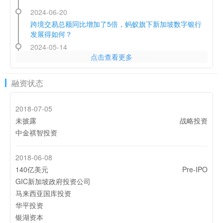
2024-06-20
跨境交易总额同比增加了5倍，蚂蚁旗下新加坡数字银行
发展得如何？
2024-05-14
点击查看更多
金融巨头来袭，蚂蚁金服进军沙特
2024-03-26
融资状态
蚂蚁集团再向旗下新加坡数字银行ANEXT Bank注资1.48
亿美元
2018-07-05
2023-08-10
未披露
战略投资
蚂蚁集团将出售印度“支付宝”Paytm约10%股份
中金祺智投资
2023-06-27
2018-06-08
拿到牌照3年了，新加坡数字银行发展如何？
140亿美元
Pre-IPO
GIC新加坡政府投资公司
2023-06-01
马来西亚国库投资
AlipayHK进军泰国市场
华平投资
银湖资本
2023-03-30