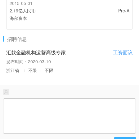
2015-05-01
2021-11-03
2.19亿人民币
这家以蚂蚁集团为大股东的菲律宾在线支付巨头刚成为当
Pre-A
地首家独角兽企业
海尔资本
2021-10-29
在东南亚复制一家数字银行，可行么？
招聘信息
2021-09-06
汇款金融机构运营高级专家
工资面议
蚂蚁1500万美刀投资新加坡订餐平台
发布时间：2020-03-10
2021-07-30
浙江省
不限
不限
印度版支付宝Paytm上市，背后隐现蚂蚁全球化蓝图
2021-07-12
数据显示东南亚是增长最快的移动钱包市场，中国电子支
付在海外发展较慢
2021-04-20
Grab投资Emtek，剑指印尼下沉市场？
2021-04-07