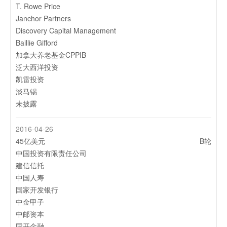
T. Rowe Price
蚂蚁集团向新加坡数字银行Anext Bank注资1.88亿美元
Janchor Partners
Discovery Capital Management
2023-03-29
Baillie Gifford
阿里在东南亚都投过哪些公司？
加拿大养老基金CPPIB
泛大西洋投资
2023-03-21
凯雷投资
新加坡金融科技公司Proxtera获种子轮融资，蚂蚁集团参
淡马锡
投
未披露
2022-11-14
蚂蚁在中国香港推出“先买后付”产品Ant Bank PayLater
2016-04-26
2022-10-12
45亿美元
B轮
群雄混战东南亚，在线支付谁领衔？
中国投资有限责任公司
建信信托
2022-08-25
中国人寿
出海东南亚下半场，跨境品牌如何克服“水土不服”？
国家开发银行
中金甲子
2022-07-25
中邮资本
卡塔尔国家银行接入微信支付和支付宝
国开金融