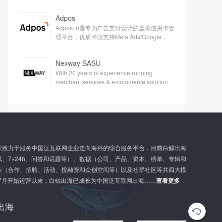
Adpos
Adpos.io是专为广告支付设计的虚拟信用卡管
理平台，优质卡段支持Meta Ads/Google
Ads/Twitter等各大广告平台的充值。
Nexway SASU
With 20 years of experience running
merchant services & e-commerce solutions,
Nexway is a one-single partner capable of
handling the full scope of e-
commerceaspects & support your digital
G
growth.
l
o
b
a
家致力于服务中国泛互联网企业走向海外的综合服务平台，目前白鲸出海
l
、7×24h、问答和话题等）、数据（公司、产品、资本、榜单、专辑和
G
务（合作、招聘、活动、投融资和众创空间等）以及社群社区等共四大模
r
o
年7月开始运营以来，白鲸出海已成长为中国泛互联网出海……
查看更多
w
t
h
出海
S
u