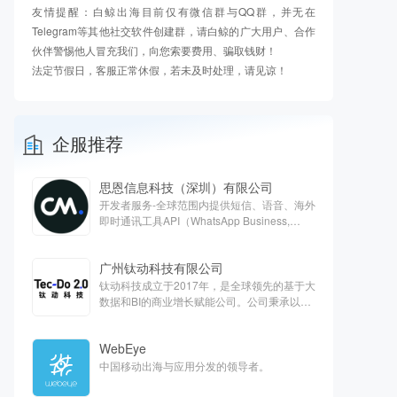
友情提醒：白鲸出海目前仅有微信群与QQ群，并无在
Telegram等其他社交软件创建群，请白鲸的广大用户、合作
伙伴警惕他人冒充我们，向您索要费用、骗取钱财！
法定节假日，客服正常休假，若未及时处理，请见谅！
企服推荐
思恩信息科技（深圳）有限公司
开发者服务-全球范围内提供短信、语音、海外
即时通讯工具API（WhatsApp Business,
Apple Business chat, Viber）、客服云、欧洲
支付等对话式商务解决方案
广州钛动科技有限公司
钛动科技成立于2017年，是全球领先的基于大
数据和BI的商业增长赋能公司。公司秉承以服
务客户为中心的核心价值观，旨在通过技术能
力抽样提高全球商业运营效率，打造最能帮助
WebEye
客户的一站式平台。
中国移动出海与应用分发的领导者。