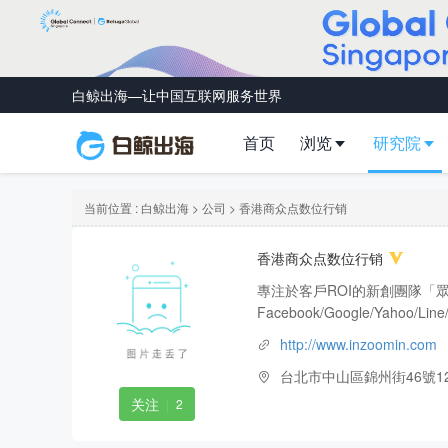
白鲸出海—让中国互联网服务世界
首页
浏览
研究院
当前位置 :
白鲸出海
>
公司
> 香港商众点数位行销
香港商众点数位行销
專注於客戶ROI的新創團隊「眾
Facebook/Google/Yahoo/Line/
http://www.inzoomin.com
台北市中山區錦州街46號1
关注
|
2