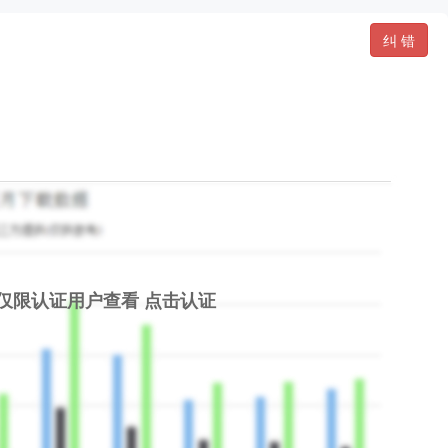
纠 错
仅限认证用户查看
点击认证