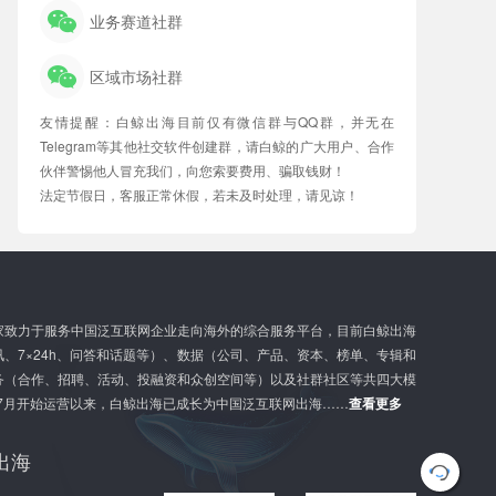
业务赛道社群
区域市场社群
友情提醒：白鲸出海目前仅有微信群与QQ群，并无在
Telegram等其他社交软件创建群，请白鲸的广大用户、合作
伙伴警惕他人冒充我们，向您索要费用、骗取钱财！
法定节假日，客服正常休假，若未及时处理，请见谅！
家致力于服务中国泛互联网企业走向海外的综合服务平台，目前白鲸出海
、7×24h、问答和话题等）、数据（公司、产品、资本、榜单、专辑和
务（合作、招聘、活动、投融资和众创空间等）以及社群社区等共四大模
年7月开始运营以来，白鲸出海已成长为中国泛互联网出海……
查看更多
出海
G
l
o