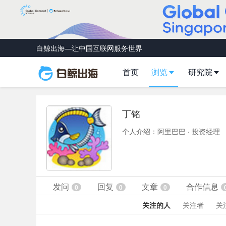
白鲸出海—让中国互联网服务世界
首页
浏览
研究院
丁铭
个人介绍：阿里巴巴 · 投资经理
发问
回复
文章
合作信息
0
0
0
关注的人
关注者
关