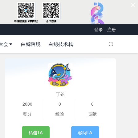
登录
注册
大会
白鲸跨境
白鲸技术栈
丁铭
2000
0
0
积分
经验
贡献