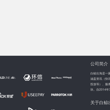
公司简介
白鲸出海是一
涵盖资讯（快讯
投放等）、服
块。自2014
关于白鲸