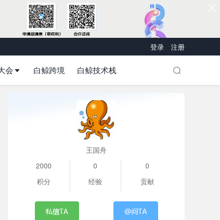
登录
注册
大会
白鲸跨境
白鲸技术栈
王国舟
2000
0
0
积分
经验
贡献