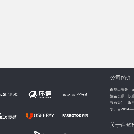
公司简介
白鲸出海是一
涵盖资讯（快讯
投放等）、服
块。自2014
关于白鲸