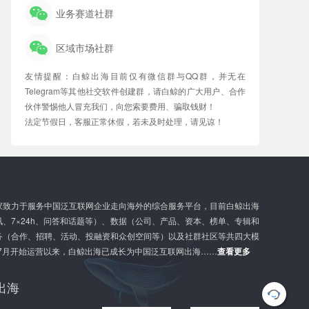
业务赛道社群
区域市场社群
友情提醒：白鲸出海目前仅有微信群与QQ群，并无在
Telegram等其他社交软件创建群，请白鲸的广大用户、合作
伙伴警惕他人冒充我们，向您索要费用、骗取钱财！
法定节假日，客服正常休假，若未及时处理，请见谅！
家致力于服务中国泛互联网企业走向海外的综合服务平台，目前白鲸出海
、7×24h、问答和话题等）、数据（公司、产品、资本、榜单、专辑和
务（合作、招聘、活动、投融资和众创空间等）以及社群社区等共四大模
年7月开始运营以来，白鲸出海已成长为中国泛互联网出海……
查看更多
出海
G
l