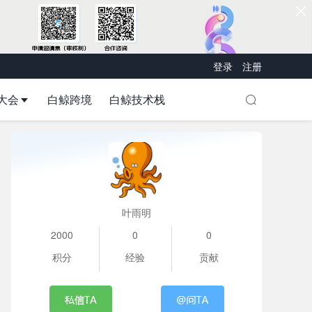
登录
注册
大会
白鲸跨境
白鲸技术栈
叶雨明
2000
0
0
积分
经验
贡献