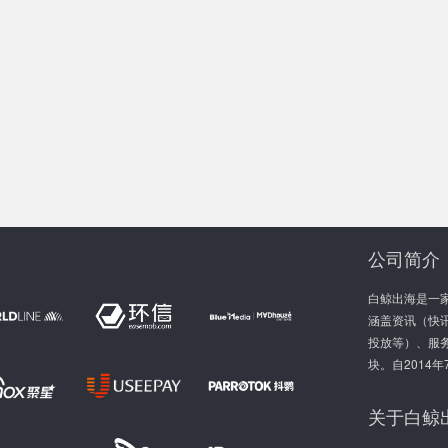
公司简介
白鲸出海是一
涵盖资讯（快讯
投放等）、服
块。自2014
关于白鲸