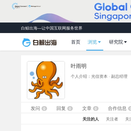
白鲸出海—让中国互联网服务世界
首页
浏览
研究院
叶雨明
个人介绍：光信资本 · 副总经理
发问
回复
文章
合作信息
0
0
0
关注的人
关注者
关