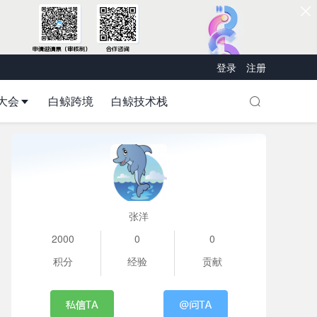
登录
注册
大会
白鲸跨境
白鲸技术栈
张洋
2000
0
0
积分
经验
贡献