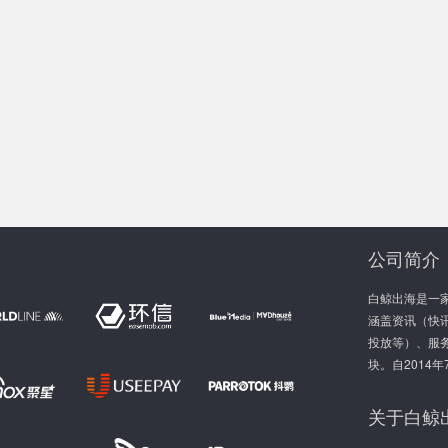
公司简介
白鲸出海是一
涵盖资讯（快讯
投放等）、服
块。自2014
关于白鲸