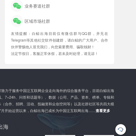
业务赛道社群
区域市场社群
友情提醒：白鲸出海目前仅有微信群与QQ群，并无在
Telegram等其他社交软件创建群，请白鲸的广大用户、合作
伙伴警惕他人冒充我们，向您索要费用、骗取钱财！
法定节假日，客服正常休假，若未及时处理，请见谅！
家致力于服务中国泛互联网企业走向海外的综合服务平台，目前白鲸出海
、7×24h、问答和话题等）、数据（公司、产品、资本、榜单、专辑和
务（合作、招聘、活动、投融资和众创空间等）以及社群社区等共四大模
年7月开始运营以来，白鲸出海已成长为中国泛互联网出海……
查看更多
出海
G
l
o