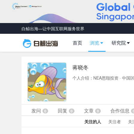
白鲸出海—让中国互联网服务世界
首页
浏览
研究院
蒋晓冬
个人介绍：NEA恩颐投资 · 中国
发问
回复
文章
合作信息
0
0
0
关注的人
关注者
关