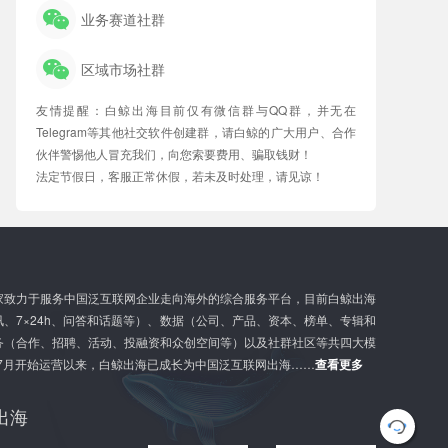
业务赛道社群
区域市场社群
友情提醒：白鲸出海目前仅有微信群与QQ群，并无在
Telegram等其他社交软件创建群，请白鲸的广大用户、合作
伙伴警惕他人冒充我们，向您索要费用、骗取钱财！
法定节假日，客服正常休假，若未及时处理，请见谅！
家致力于服务中国泛互联网企业走向海外的综合服务平台，目前白鲸出海
、7×24h、问答和话题等）、数据（公司、产品、资本、榜单、专辑和
务（合作、招聘、活动、投融资和众创空间等）以及社群社区等共四大模
年7月开始运营以来，白鲸出海已成长为中国泛互联网出海……
查看更多
出海
G
l