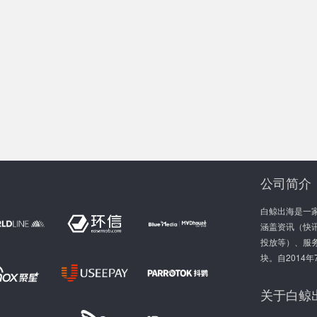
公司简介
白鲸出海是一
涵盖资讯（快讯
投放等）、服
块。自2014
关于白鲸