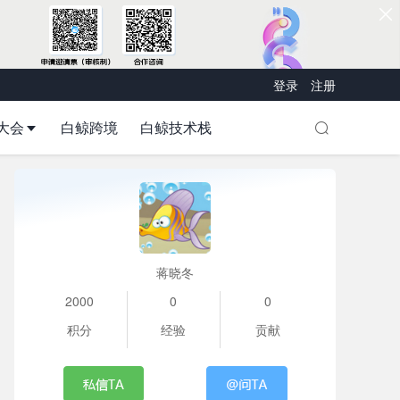
登录
注册
大会
白鲸跨境
白鲸技术栈
蒋晓冬
2000
0
0
积分
经验
贡献