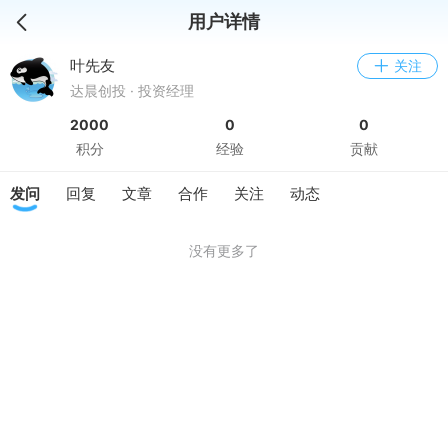
用户详情
叶先友
关注
达晨创投 · 投资经理
2000
0
0
积分
经验
贡献
发问
回复
文章
合作
关注
动态
没有更多了