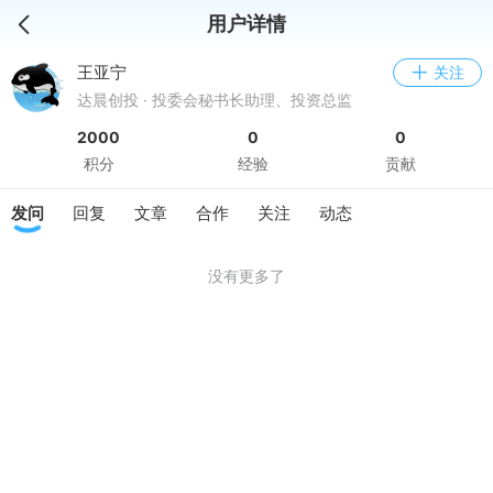
用户详情
王亚宁
关注
达晨创投 · 投委会秘书长助理、投资总监
2000
0
0
积分
经验
贡献
发问
回复
文章
合作
关注
动态
没有更多了