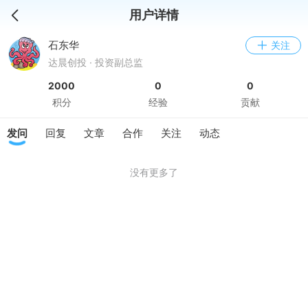
用户详情
石东华
关注
达晨创投 · 投资副总监
2000
0
0
积分
经验
贡献
发问
回复
文章
合作
关注
动态
没有更多了