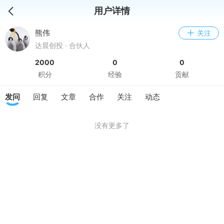
用户详情
熊伟
关注
达晨创投 · 合伙人
2000
0
0
积分
经验
贡献
发问
回复
文章
合作
关注
动态
没有更多了