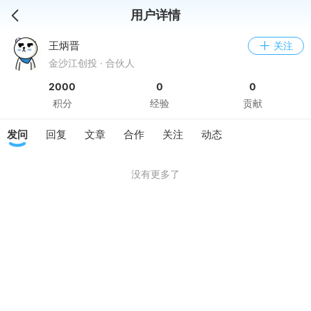
用户详情
王炳晋
关注
金沙江创投 · 合伙人
2000
0
0
积分
经验
贡献
发问
回复
文章
合作
关注
动态
没有更多了