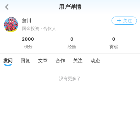
用户详情
詹川
关注
国金投资 · 合伙人
2000
0
0
积分
经验
贡献
发问
回复
文章
合作
关注
动态
没有更多了