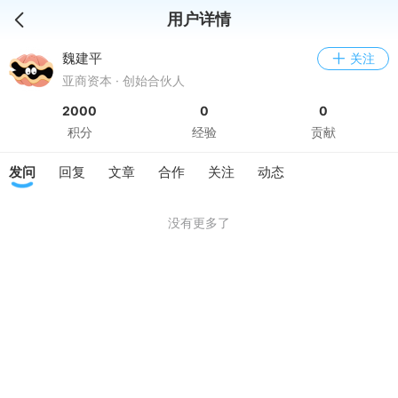
用户详情
魏建平
关注
亚商资本 · 创始合伙人
2000
0
0
积分
经验
贡献
发问
回复
文章
合作
关注
动态
没有更多了