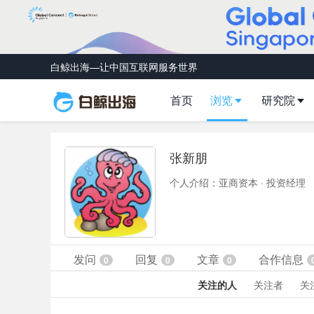
白鲸出海—让中国互联网服务世界
首页
浏览
研究院
张新朋
个人介绍：亚商资本 · 投资经理
发问
回复
文章
合作信息
0
0
0
关注的人
关注者
关