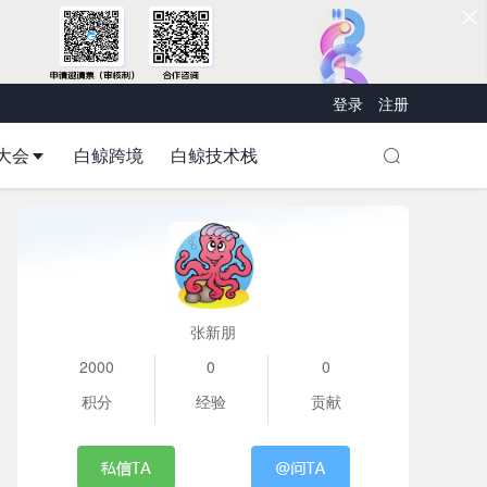
登录
注册
大会
白鲸跨境
白鲸技术栈
张新朋
2000
0
0
积分
经验
贡献