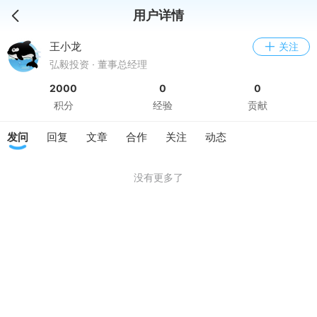
用户详情
王小龙
关注
弘毅投资 · 董事总经理
2000
0
0
积分
经验
贡献
发问
回复
文章
合作
关注
动态
没有更多了