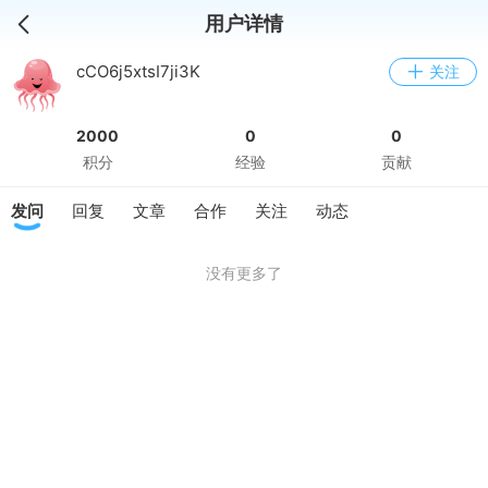
用户详情
cCO6j5xtsI7ji3K
关注
2000
0
0
积分
经验
贡献
发问
回复
文章
合作
关注
动态
没有更多了