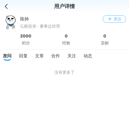
用户详情
陈帅
关注
弘毅投资 · 董事总经理
2000
0
0
积分
经验
贡献
发问
回复
文章
合作
关注
动态
没有更多了