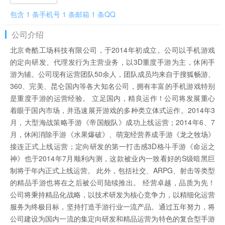
包含 1 条手机号 1 条邮箱 1 条QQ
公司介绍
北京奇酷工场科技有限公司，于2014年初成立。公司以手机游戏
的定向研发、代理发行为主营业务，以3D重度手游为主，休闲手
游为辅。公司现有运营团队50余人，团队成员均来自于搜狐畅游、
360、完美、昆仑国内等各大知名公司，拥有丰富的手机游戏特别
是重度手游的运营经验。 立足国内，精良运作！公司将发展重心
着眼于国内市场，并迅速展开游戏的多种类立体式运作。2014年3
月，大型海战策略手游《帝国舰队》成功上线运营；2014年6、7
月，休闲消除手游《水果爆破》、萌宠经营养成手游《龙之牧场》
接连正式上线运营；定向研发的第一打击感3D格斗手游《命运之
神》也于2014年7月顺利内测，这款被业内一致看好的S级暗黑巨
制将于年内正式上线运营。 此外，包括社交、ARPG、射击等类型
的精品手游也将在之后被公司陆续推出。 经营卓越，品质为先！
公司将秉持精品化战略，以技术研发为核心竞争力，以精细化运营
服务为终极目标，坚持打造手游行业一流产品。通过五年努力，将
公司建设为国内一流的集定向研发和精品运营为特色的复合型手游