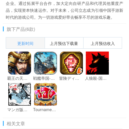
企业。通过拓展平台合作，加大定向自研产品和代理其他重度产
品，实现资本快速运作。对于未来，公司立志成为引领中国手游新
时代的游戏公司。为一切游戏爱好带去畅享不尽的游戏乐趣。
旗下产品(6款)
更新时间
上月预估下载量
上月预估收入
覇王の天下 - 戦略シミュレーション
戦艦帝国-228艘の実在戦艦を集めろ
冒険ディグディグ2
人狼殺-国内初のフレンドボイスオンライン人狼ゲーム
マンガ版戦艦帝国:1800円相当の特典＆戦艦データ、攻略付き
Tournament Slot - Play & Big Win Bonuses without going to Vegas
相关文章