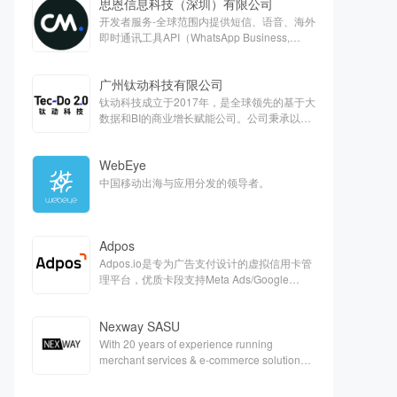
思恩信息科技（深圳）有限公司
开发者服务-全球范围内提供短信、语音、海外
即时通讯工具API（WhatsApp Business,
Apple Business chat, Viber）、客服云、欧洲
支付等对话式商务解决方案
广州钛动科技有限公司
钛动科技成立于2017年，是全球领先的基于大
数据和BI的商业增长赋能公司。公司秉承以服
务客户为中心的核心价值观，旨在通过技术能
力抽样提高全球商业运营效率，打造最能帮助
WebEye
客户的一站式平台。
中国移动出海与应用分发的领导者。
Adpos
Adpos.io是专为广告支付设计的虚拟信用卡管
理平台，优质卡段支持Meta Ads/Google
Ads/Twitter等各大广告平台的充值。
Nexway SASU
With 20 years of experience running
merchant services & e-commerce solutions,
Nexway is a one-single partner capable of
handling the full scope of e-