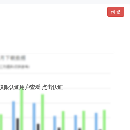
纠 错
仅限认证用户查看
点击认证