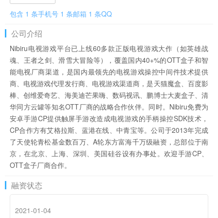
包含 1 条手机号 1 条邮箱 1 条QQ
公司介绍
Nibiru电视游戏平台已上线60多款正版电视游戏大作（如英雄战
魂、王者之剑、滑雪大冒险等），覆盖国内40+%的OTT盒子和智
能电视厂商渠道，是国内最领先的电视游戏操控中间件技术提供
商、电视游戏代理发行商、电视游戏渠道商，是天猫魔盒、百度影
棒、创维爱奇艺、海美迪芒果嗨、数码视讯、鹏博士大麦盒子、清
华同方云罐等知名OTT厂商的战略合作伙伴。同时。Nibiru免费为
安卓手游CP提供触屏手游改造成电视游戏的手柄操控SDK技术，
CP合作方有艾格拉斯、蓝港在线、中青宝等。公司于2013年完成
了天使轮青松基金数百万、A轮东方富海千万级融资，总部位于南
京，在北京、上海、深圳、美国硅谷设有办事处。欢迎手游CP、
OTT盒子厂商合作。
融资状态
2021-01-04