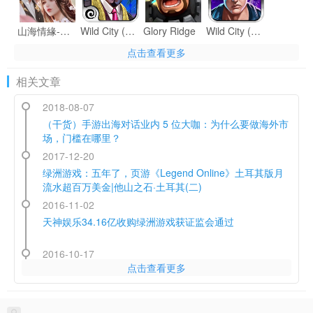
山海情緣-週年慶典
Wild City (Cross Platforms)
Glory Ridge
Wild City (Mafia RPG)
点击查看更多
相关文章
點點三國
2018-08-07
人在天朝
Arrow Slider: Time Rush Motion Free
Calculate Bank Loan - Fixed Monthly Payment Calculator Free
（干货）手游出海对话业内 5 位大咖：为什么要做海外市
场，门槛在哪里？
2017-12-20
绿洲游戏：五年了，页游《Legend Online》土耳其版月
Mafia City 2- The Last Godfather (Mafia War Game)
Big Shark Eat Little Fish
Fruit Shooter Mania
Amazing Bubble And Star: Stickman Runner Free
流水超百万美金|他山之石·土耳其(二)
2016-11-02
天神娱乐34.16亿收购绿洲游戏获证监会通过
2016-10-17
Dog Parkour: Bone Collect Free
Crash And Run On Street: Sports Car Race Free
Dots Fast Tapping: Fun Finger Exercise Free
Aim And Fire Stickman: Artillery Arc Lite
点击查看更多
绿洲游戏原预测业绩将延期实现，被收购价格减少2.6亿元
2016-08-30