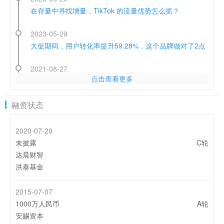
在存量中寻找增量，TikTok 的流量优势怎么抓？
2023-05-29
大促期间，用户转化率提升59.28%，这个品牌做对了2点
2021-08-27
点击查看更多
金融投资类APP出海美国必看！这些风险要注意了
2021-08-23
融资状态
对话飞书深诺：买量越来越难，优秀游戏出海厂商是如何
继续保持增长的？
2020-07-29
2021-02-20
未披露
C轮
品牌出海，风向变了
达晨财智
洪泰基金
2020-10-23
6年14奖 飞书深诺获奖总数连年荣登金投赏海外组第一
2015-07-07
1000万人民币
A轮
2020-08-21
安赐资本
出海中东游戏市场 服务大R玩家这些坑不要踩