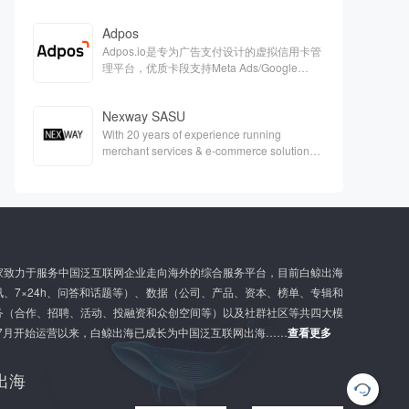
Adpos
Adpos.io是专为广告支付设计的虚拟信用卡管
理平台，优质卡段支持Meta Ads/Google
Ads/Twitter等各大广告平台的充值。
Nexway SASU
With 20 years of experience running
merchant services & e-commerce solutions,
Nexway is a one-single partner capable of
handling the full scope of e-
commerceaspects & support your digital
growth.
家致力于服务中国泛互联网企业走向海外的综合服务平台，目前白鲸出海
、7×24h、问答和话题等）、数据（公司、产品、资本、榜单、专辑和
务（合作、招聘、活动、投融资和众创空间等）以及社群社区等共四大模
年7月开始运营以来，白鲸出海已成长为中国泛互联网出海……
查看更多
G
l
出海
o
b
a