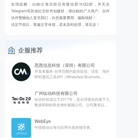
友情提醒：白鲸出海目前仅有微信群与QQ群，并无在
Telegram等其他社交软件创建群，请白鲸的广大用户、合作
伙伴警惕他人冒充我们，向您索要费用、骗取钱财！
法定节假日，客服正常休假，若未及时处理，请见谅！
企服推荐
思恩信息科技（深圳）有限公司
开发者服务-全球范围内提供短信、语音、海外
即时通讯工具API（WhatsApp Business,
Apple Business chat, Viber）、客服云、欧洲
支付等对话式商务解决方案
广州钛动科技有限公司
钛动科技成立于2017年，是全球领先的基于大
数据和BI的商业增长赋能公司。公司秉承以服
务客户为中心的核心价值观，旨在通过技术能
力抽样提高全球商业运营效率，打造最能帮助
WebEye
客户的一站式平台。
中国移动出海与应用分发的领导者。