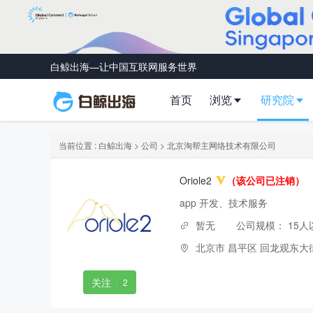
白鲸出海—让中国互联网服务世界
首页
浏览
研究院
当前位置 :
白鲸出海
>
公司
> 北京淘帮主网络技术有限公司
Oriole2
（该公司已注销）
app 开发、技术服务
暂无
公司规模：
15人
北京市 昌平区 回龙观东大街
关注
|
2