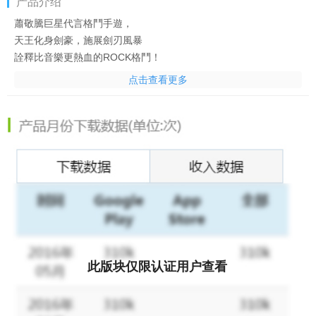
产品介绍
蕭敬騰巨星代言格鬥手遊，
天王化身劍豪，施展劍刃風暴
詮釋比音樂更熱血的ROCK格鬥！
經典玩法痛快連擊，武打旋風徹底爆發！
点击查看更多
世紀最強！橫軸街機格鬥傳說！
ROCK～K.O.！！
===遊戲特色===
※暢快格鬥，熱血K.O.！
輕鬆操作無鎖定PK，開啟手機格鬥盛宴！
戰鬥技能隨意組合，爽快連擊輕鬆掌握！
※聖獸夥伴，協同作戰！
上古聖獸狂猛來襲，任意降服所向披靡！
獨創靈獸技能，配合武將特技，殺遍全場！
此版块仅限认证用户查看
※美女神將，勇者征服！
醒掌天下權，醉臥美人膝！