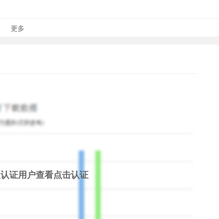
更多
ends
though various items are available via in-app purchase.
限认证用户查看
点击认证
lay Store app to help prevent accidental or unwanted