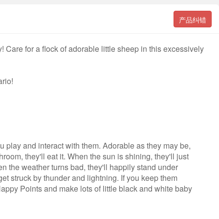
产品纠错
y! Care for a flock of adorable little sheep in this excessively
rio!
ou play and interact with them. Adorable as they may be,
room, they'll eat it. When the sun is shining, they'll just
en the weather turns bad, they'll happily stand under
get struck by thunder and lightning. If you keep them
Happy Points and make lots of little black and white baby