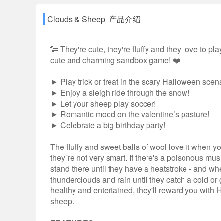
Clouds & Sheep 产品介绍
🐑 They're cute, they're fluffy and they love to pla
cute and charming sandbox game! ❤️
► Play trick or treat in the scary Halloween scena
► Enjoy a sleigh ride through the snow!
► Let your sheep play soccer!
► Romantic mood on the valentine’s pasture!
► Celebrate a big birthday party!
The fluffy and sweet balls of wool love it when y
they´re not very smart. If there's a poisonous mush
stand there until they have a heatstroke - and wh
thunderclouds and rain until they catch a cold or 
healthy and entertained, they'll reward you with 
sheep.