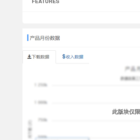
FEATURES
✔
FREE TO PLAY
✔ Heart-meltingly cute graphics
✔ Interact with adorable sheep
✔ Manipulate clouds and weather
✔ Innovative casual life simulation
✔ Countless bonus items, toys and gadgets
✔ More than 90 dynamic challenges
✔ Colourful settings
✔ Open-ended gameplay
✔ Take screenshots and share them with your fri
✔ Parental lock to disable in-app purchases
✔ Full tablet support
Supports Google Play game services
You can play Clouds & Sheep entirely for FREE, 
此版块仅
You can use password protection on the Google P
purchases on your device.
© HandyGames 2026