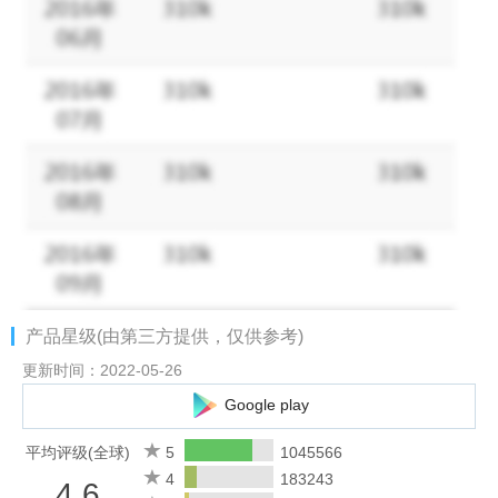
COMPETE 1v1 IN TWO AWESOME MULTIPLAYER GAME
MODES
Test your duelling instincts in 1v1 Matches, or race to shoot
hoops in time-based 1v1 Shootouts.
INCREDIBLE REWARDS AND HUNDREDS OF UNIQUE ITEMS
Playing like an all-star? Enter higher-ranked matches with bigger
stakes, and unlock special basketballs and unique wearables to
grow your power and style. Upgrade your player and equipment
and take on the world’s best basketball legends!
LEVEL UP
产品星级(由第三方提供，仅供参考)
Start out on the Underdog court arena and play your way up to
the top. Gain access to more exclusive courts and compete with
更新时间：2022-05-26
the best Basketball Stars players out there!
Google play
KEY FEATURES
平均评级(全球)
5
1045566
🏀
True 1v1 online basketball gameplay
4
183243
4.6