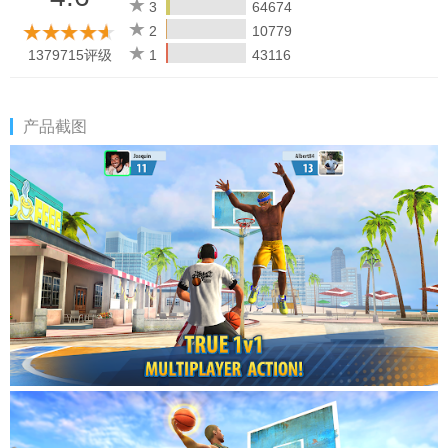
🏀
Realistic 3D graphics
3
64674
🏀
2 different online multiplayer game modes
2
10779
🏀 Easy to pick-up, challenging to master
1379715评级
1
43116
🏀 400+ customisation items = thousands of unique looks!
🏀 60+ unlockable basketballs
🏀 Dribble, feint, shoot, steal, smash, block and get powerful
产品截图
bonuses off the backboard
🏀 Slam Dunks with moves as flips, alley-oops, windmills and
more!
🏀 Conquer an extensive Career Mode to earn medals!
🏀 Join limited events and obtain unique balls and clothes each
Season!
🏀 Free to play!
--
Download Basketball Stars by Miniclip NOW!
--
This game requires an internet connection
This game includes optional in-game purchases (includes