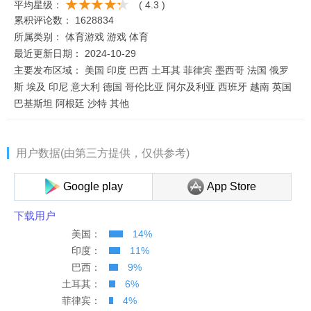
平均星级：
( 4.3 )
累积评论数：
1628834
所属类别：
体育游戏
游戏
体育
最近更新日期：
2024-10-29
主要发布区域：
美国 印度 巴西 土耳其 菲律宾 墨西哥 法国 俄罗
斯 埃及 印尼 意大利 德国 哥伦比亚 阿尔及利亚 西班牙 越南 英国
巴基斯坦 阿根廷 沙特 其他
用户数据(由第三方提供，仅供参考)
Google play
App Store
下载用户
美国：
14%
印度：
11%
巴西：
9%
土耳其：
6%
菲律宾：
4%