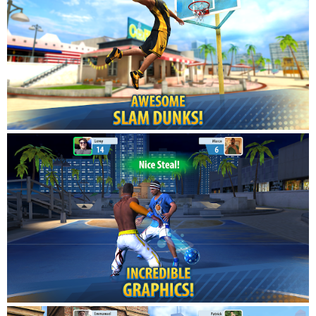
random items).
Don’t miss out on the latest news:
Like Miniclip: http://facebook.com/miniclip
Follow us on Twitter: http://twitter.com/miniclip
------------------------------------
Find out more about Miniclip: http://www.miniclip.com
TERMS AND CONDITIONS: http://www.miniclip.com/terms-and-
conditions
PRIVACY POLICY: http://www.miniclip.com/privacy