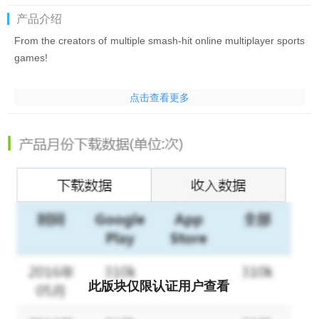
产品介绍
From the creators of multiple smash-hit online multiplayer sports
games!
Dribble, shoot, score, WIN in this competitive live multiplayer
点击查看更多
Basketball game on mobile! Grab the ball and take on the world
with BASKETBALL STARS.
Play fast-paced, authentic 1v1 multiplayer basketball! Show your
skills, moves and fakes to juke out your opponent and shoot for
the basket! On defense, stay in the face of the attacker, steal the
ball, and time your leaps to block their shots! All in REAL-TIME!
REALISTIC 3D GRAPHICS
Basketball on mobile has never looked this good: fully
customisable 3D players and a variety of dream environments to
此版块仅限认证用户查看
play in!