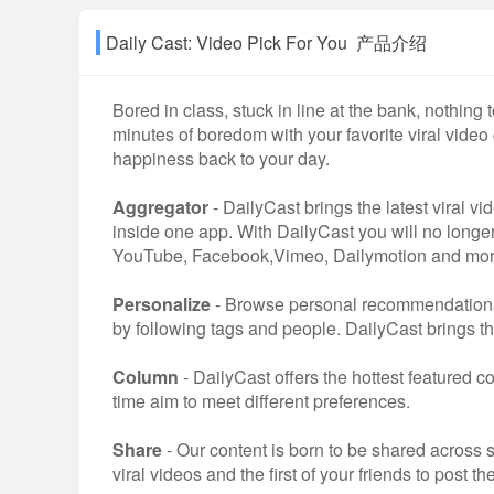
Daily Cast: Video Pick For You 产品介绍
Bored in class, stuck in line at the bank, nothing 
minutes of boredom with your favorite viral video
happiness back to your day.
Aggregator
- DailyCast brings the latest viral v
inside one app. With DailyCast you will no longer
YouTube, Facebook,Vimeo, Dailymotion and mor
Personalize
- Browse personal recommendations 
by following tags and people. DailyCast brings th
Column
- DailyCast offers the hottest featured 
time aim to meet different preferences.
Share
- Our content is born to be shared across soc
viral videos and the first of your friends to post