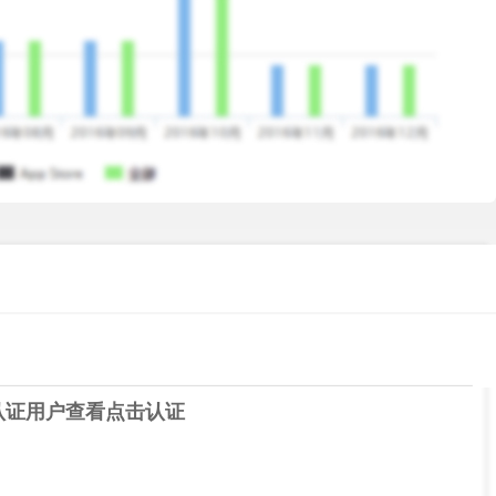
f the app affects your rights, please write to us immediately.
认证用户查看
点击认证