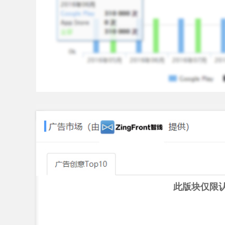
Vimeo / DailyMotion etc., if you believe any part o
此版块仅限