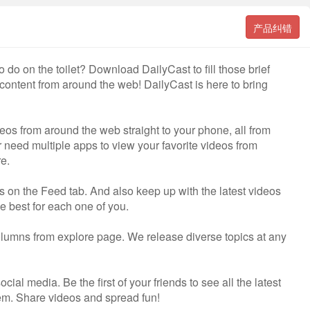
产品纠错
to do on the toilet? Download DailyCast to fill those brief
 content from around the web! DailyCast is here to bring
ideos from around the web straight to your phone, all from
 need multiple apps to view your favorite videos from
e.
on the Feed tab. And also keep up with the latest videos
e best for each one of you.
columns from explore page. We release diverse topics at any
ial media. Be the first of your friends to see all the latest
 them. Share videos and spread fun!