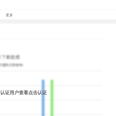
our favorite videos and share it across social media. Have
更多
- Spend more time watching, Less time picking. Download
 If you ever have any questions, comments, concerns, want
ft feud, feel free to drop us a line.
.com/iDailyCast
olunteers@jiandaola.com
k/WiFi connections
ideos & resources.
限认证用户查看
点击认证
App Billing and License Verification.
 follow the content policies of YouTube / Facebook /