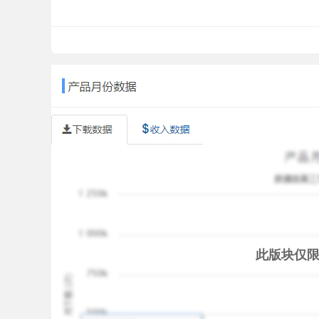
Magazine
- Create your featured magazine with y
the chance to be the most popular poster.
DailyCast redefines watching videos on mobile 
DailyCast and laugh with us!
We love our app, and we want you to love it too!
to say hi or want to talk about the Kimye Taylor Swi
Come Like Us on FaceBook! http://www.facebook
Help Us Translate and Speak Your Language! v
Tell Us What You Think! feedback@dailycast.tv
Permission Explanation:
► Full network/WiFi access and viewing networ
DailyCast needs internet access to load online v
此版块仅
► Google Play billing service
Sometimes DailyCast needs to perform Google In-
*YouTube is a trademark of Google Inc. We always