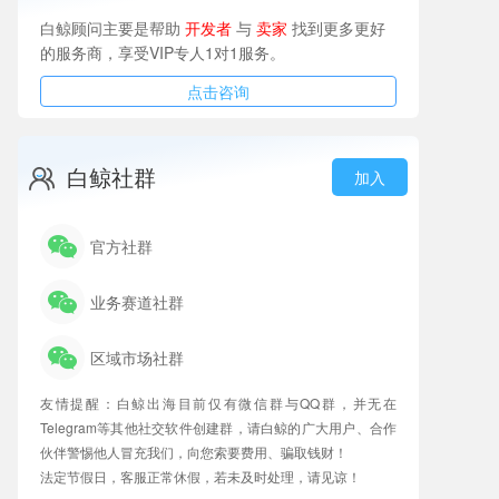
白鲸顾问主要是帮助
开发者
与
卖家
找到更多更好
的服务商，享受VIP专人1对1服务。
点击咨询
白鲸社群
加入
官方社群
业务赛道社群
区域市场社群
友情提醒：白鲸出海目前仅有微信群与QQ群，并无在
Telegram等其他社交软件创建群，请白鲸的广大用户、合作
伙伴警惕他人冒充我们，向您索要费用、骗取钱财！
法定节假日，客服正常休假，若未及时处理，请见谅！