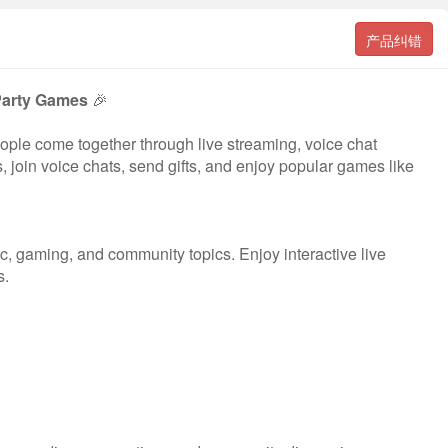
产品纠错
Party Games
🎉
eople come together through live streaming, voice chat
 join voice chats, send gifts, and enjoy popular games like
c, gaming, and community topics. Enjoy interactive live
s.