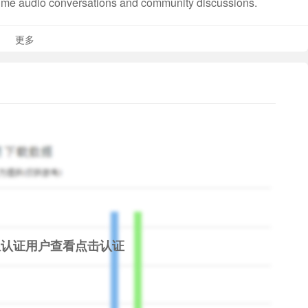
time audio conversations and community discussions.
s
更多
ies
, Domino, Uno, Casual multiplayer games.
ore interactive and entertaining experience.
challenges. Support your favorite hosts and enjoy the
限认证用户查看
点击认证