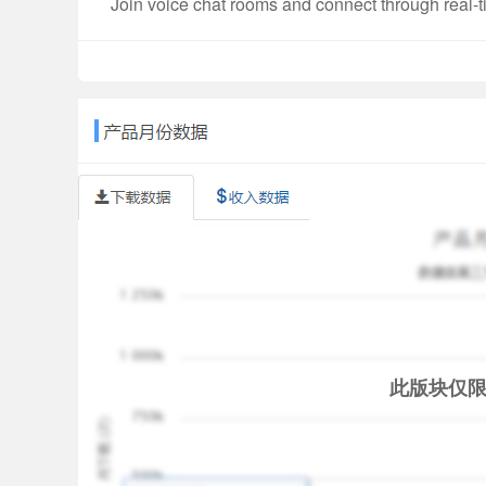
Join voice chat rooms and connect through real-
• Explore rooms with different interests and topic
• Speak, listen, and interact with others
• Participate through voice and community activit
• Enjoy a more engaging social experience
PARTY GAMES
Play popular games directly within rooms: Ludo
Games and voice chat work together to create a m
LIVE BATTLES (PK)
Add excitement to live sessions with competitive 
action live.
• Host-versus-host battles
• Real-time score tracking
此版块仅
• Rankings and special events
• Audience participation during battles
EFFECTS & GIFTS