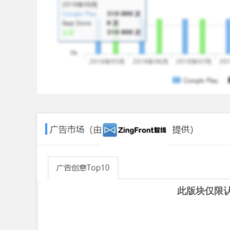
Make live sessions more expressive with interact
Beauty filters, Face effects, Animated gifts, Real-
Create a more engaging and entertaining atmosph
Connect With Us
Instagram: @likee_official_global
Facebook: @likeeappofficial
此版块仅限