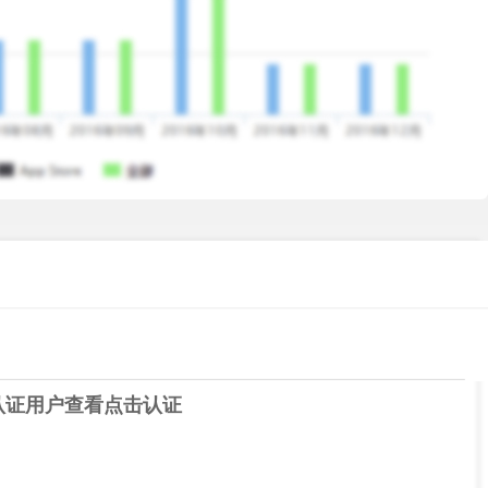
ive features.
time visual effects.
ere during every live session.
认证用户查看
点击认证