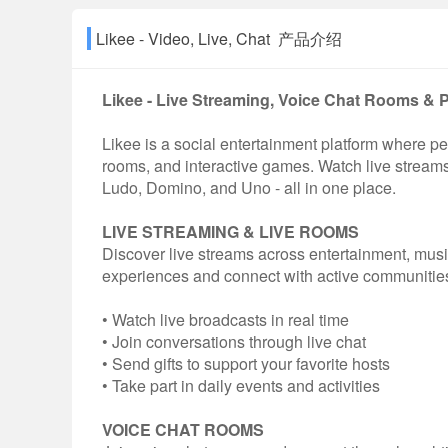
Likee - Video, Live, Chat 产品介绍
Likee - Live Streaming, Voice Chat Rooms & 
Likee is a social entertainment platform where p
rooms, and interactive games. Watch live streams,
Ludo, Domino, and Uno - all in one place.
LIVE STREAMING & LIVE ROOMS
Discover live streams across entertainment, musi
experiences and connect with active communitie
• Watch live broadcasts in real time
• Join conversations through live chat
• Send gifts to support your favorite hosts
• Take part in daily events and activities
VOICE CHAT ROOMS