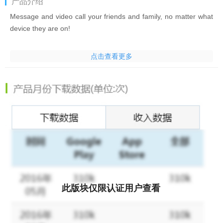
产品介绍
Message and video call your friends and family, no matter what
device they are on!
- High-quality video and voice calls on Android and iPhone
点击查看更多
- Free and unlimited messages and video and voice calls over
2G, 3G, 4G* or Wi-Fi
- Group video calls with friends, family and others
- Fast photo and video sharing
- Hundreds of free stickers!
- Avoid SMS and phone call charges
*Data charges may apply
此版块仅限认证用户查看