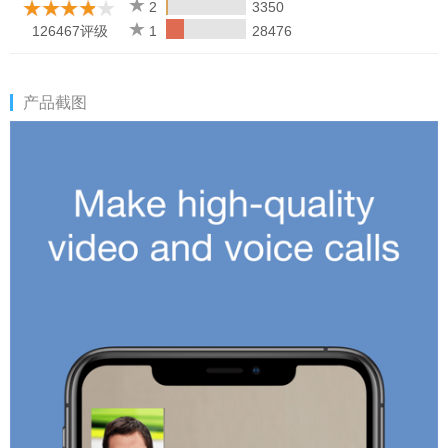
2
3350
126467评级
1
28476
产品截图