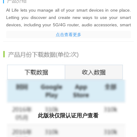
产品介绍
AI Life lets you manage all of your smart devices in one place.
Letting you discover and create new ways to use your smart
devices, including your 5G/4G router, audio accessories, smart
appliances, and more. Upgrade your life with AI.
点击查看更多
Features:
Easy setup, add your smart devices to your AI Life ecosystem
for quick device management, updates, and customization, and
combine them in smart scenes.
此版块仅限认证用户查看