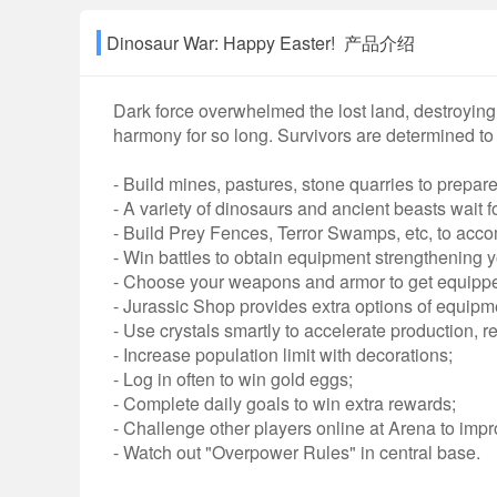
Dinosaur War: Happy Easter! 产品介绍
Dark force overwhelmed the lost land, destroyin
harmony for so long. Survivors are determined to u
- Build mines, pastures, stone quarries to prepar
- A variety of dinosaurs and ancient beasts wait f
- Build Prey Fences, Terror Swamps, etc, to acco
- Win battles to obtain equipment strengthening 
- Choose your weapons and armor to get equipped
- Jurassic Shop provides extra options of equipme
- Use crystals smartly to accelerate production, re
- Increase population limit with decorations;
- Log in often to win gold eggs;
- Complete daily goals to win extra rewards;
- Challenge other players online at Arena to impr
- Watch out "Overpower Rules" in central base.