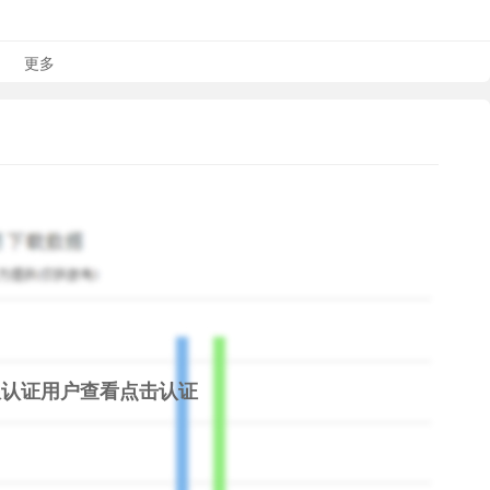
II, Dinosaur War, Miracle City, Basketball Shot, DH Texas
top popular games. Droidhen is also marked as top
更多
限认证用户查看
点击认证