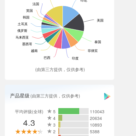
印尼
法国
英国
韩国
美国
土耳其
俄罗斯
马来西亚
泰国
墨西哥
越南
菲律宾
巴西
印度
(由第三方提供，仅供参考)
产品星级
(由第三方提供，仅供参考)
平均评级(全球)
5
110043
4
20634
4.3
3
10893
2
5388