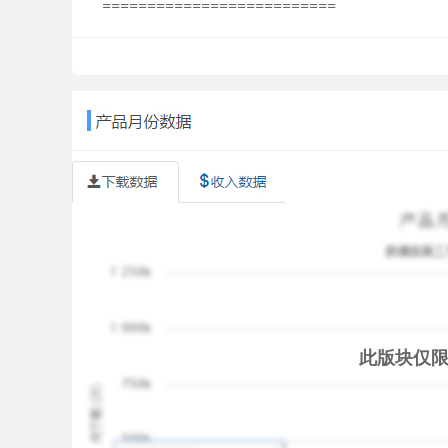
==========================
Droidhen is the name behind Defender, Defender 
Poker, Turbo Kids, Gun of Glory and many other 
developer by google.
==========================
此版块仅