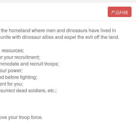
产品纠错
g the homeland where men and dinosaurs have lived in
nite with dinosaur allies and expel the evil off the land.
e resources;
or your recruitment;
mmodate and recruit troops;
your power;
 before fighting;
nt for you;
surrect dead soldiers, etc.;
ove your troop force.