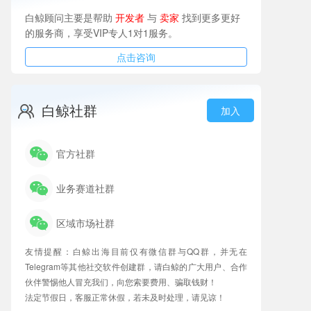
白鲸顾问主要是帮助
开发者
与
卖家
找到更多更好
的服务商，享受VIP专人1对1服务。
点击咨询
白鲸社群
加入
官方社群
业务赛道社群
区域市场社群
友情提醒：白鲸出海目前仅有微信群与QQ群，并无在
Telegram等其他社交软件创建群，请白鲸的广大用户、合作
伙伴警惕他人冒充我们，向您索要费用、骗取钱财！
法定节假日，客服正常休假，若未及时处理，请见谅！