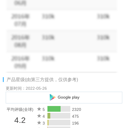
★排兵列陣，戰法制勝
三國時代的冷兵器戰爭來說，兵種、陣型與戰法永遠是直面決勝的
關鍵！作為戰爭的操控者，你如何挑選出陣將領和行兵佈陣，將成
為制勝的關鍵！
★猛將豪雄，層出不窮
三國亂世，名臣猛將層出不窮。神勇無敵的有呂布、趙雲、張飛、
關羽，智計無雙有諸葛、郭嘉一展奇謀！這些三國名人都將一一登
場，幫助玩家平定天下！
★隨時征戰，永不下線
上班了，上課了，要睡覺了，下捷運了，手機沒電了，不得不退出
遊戲了？別著急，即使手機下線，主城不下線！該徵收的賦稅，上
产品星级(由第三方提供，仅供参考)
線時絕不會少了一絲一毫。
讓你走到哪裡，戰到哪裡！
更新时间：2022-05-26
Google play
官方Facebook粉絲團：https://www.facebook.com/fytxonline
平均评级(全球)
5
2320
本軟體依中華民國遊戲軟體分級管理辦法分類為：輔12級
4
475
4.2
3
196