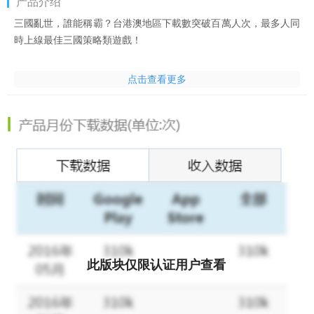
产品介绍
三國亂世，誰能稱霸？台港澳地區下載數突破百萬人次，最多人同
時上線最佳三國策略類遊戲！
玩家將扮演掌控整個國家的君主，建城練兵，武將養成，巧佈陣
点击查看更多
型，善用計謀，運籌帷幄，消滅對手，成為三國的真正王者！
遊戲背景
「滾滾長江東逝水，浪花淘盡英雄，是非成敗轉頭空。青山依舊
在，幾度夕陽紅。」手持手機或平板，笑談古今多少事。皇權衰
弱，黃巾作亂，中原動盪……魏、蜀、吳國三分天下，誰能將亂世
終結？風雲天下2.0資料片於此時震撼出擊！玩家加入三國混戰，
拉開爭鬥的帷幕！！
遊戲特色玩法
★運籌帷幄，決勝千里
此版块仅限认证用户查看
在遊戲中，玩家所扮演的角色不是衝鋒陷陣的一勇之夫，而是掌控
整個國度的統帥。建設城鎮，鯨吞蠶食？還是四面出擊，以戰養
戰？都由你決定！