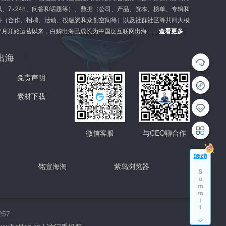
、7×24h、问答和话题等）、数据（公司、产品、资本、榜单、专辑和
务（合作、招聘、活动、投融资和众创空间等）以及社群社区等共四大模
年7月开始运营以来，白鲸出海已成长为中国泛互联网出海……
查看更多
出海
G
l
免责声明
o
b
a
素材下载
l
G
r
o
微信客服
与CEO聊合作
w
t
h
S
铭宣海淘
紫鸟浏览器
u
m
m
i
t
A
57
p