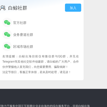
白鲸社群
加入
官方社群
业务赛道社群
区域市场社群
友情提醒：白鲸出海目前仅有微信群与QQ群，并无在
Telegram等其他社交软件创建群，请白鲸的广大用户、合作
伙伴警惕他人冒充我们，向您索要费用、骗取钱财！
法定节假日，客服正常休假，若未及时处理，请见谅！
家致力于服务中国泛互联网企业走向海外的综合服务平台，目前白鲸出海