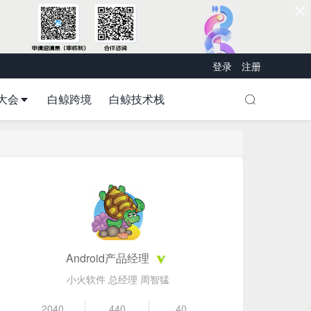
登录
注册
大会
白鲸跨境
白鲸技术栈
Android产品经理
小火软件 总经理 周智猛
2040
440
40