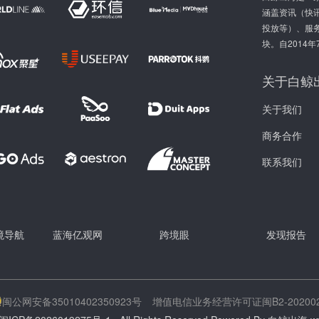
涵盖资讯（快讯
投放等）、服
块。自2014
关于白鲸
关于我们
商务合作
联系我们
跨境导航
蓝海亿观网
跨境眼
发现报告
闽公网安备35010402350923号
增值电信业务经营许可证闽B2-202002