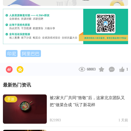
印尼
阿里巴巴
68003
1
最新热门资讯
被2家大厂共同“致敬”后，这家北京团队又
手游
把“做菜合成 ”玩了新花样
B21993
1 天前