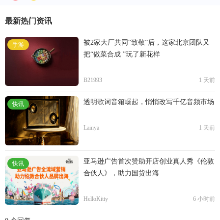
最新热门资讯
被2家大厂共同“致敬”后，这家北京团队又
手游
把“做菜合成 ”玩了新花样
B21993
1 天前
透明歌词音箱崛起，悄悄改写千亿音频市场
快讯
Lainya
1 天前
亚马逊广告首次赞助开店创业真人秀《伦敦
快讯
合伙人》，助力国货出海
HelloKitty
6 小时前