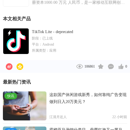
册资本1000.00 万元 人民币，是一家移动互联网创业
公司。其主要产品今日头条是一款基于化挖掘的个性
化信息推荐引擎，自2012年8月份上线以来，已经累
本文相关产品
计用户9000万以上，成为增长最快的资讯类客户端，
包含了新闻动态，图片，以及各类短文。
TikTok Lite - deprecated
阶段：
已上线
平台：
Android
所属类型：
应用
106861
0
最新热门资讯
这款国产休闲游戏新秀，如何靠纯广告变现
快讯
做到日入20万美元？
江清月近人
22 小时前
霸榜亚马逊细分类目，母婴红海又一黑马