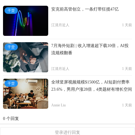
安克前高管创立，一条灯带狂揽47亿
干货
江清月近人
1 天前
7月海外短剧 | 收入增速超下载10倍，AI投
干货
流规模翻番
江清月近人
1 天前
全球竖屏视频规模$1500亿，AI短剧付费率
干货
23.6%，男用户涨28倍，4类题材有增长空间
Annie Liu
1 天前
0 个回复
登录进行回复