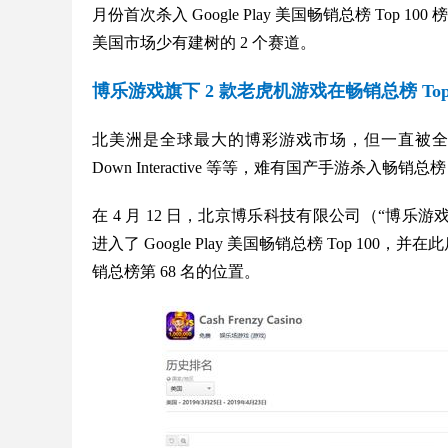
月份首次杀入 Google Play 美国畅销总榜 To
美国市场少有建树的 2 个赛道。
博乐游戏旗下 2 款老虎机游戏在畅销总榜 Top 
北美洲是全球最大的博彩游戏市场，但一直被全球的几
Down Interactive 等等，难有国产手游杀入畅销总榜 T
在 4 月 12 日，北京博乐科技有限公司（“博乐游戏”）在 
进入了 Google Play 美国畅销总榜 Top 100，并
销总榜第 68 名的位置。