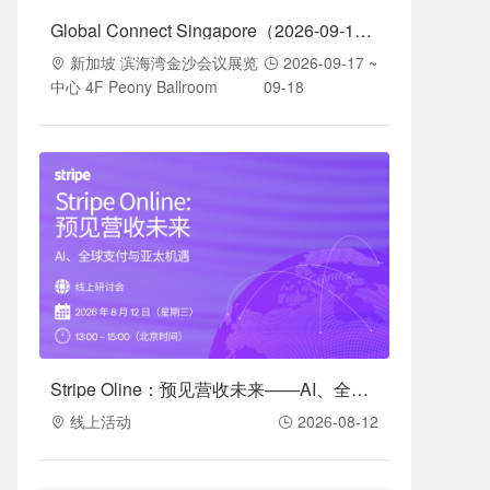
Global Connect Singapore（2026-09-17至2026-09-18）
新加坡 滨海湾金沙会议展览
2026-09-17 ~
中心 4F Peony Ballroom
09-18
Stripe Oline：预见营收未来——AI、全球支付与亚太机遇（2026-08-12）
线上活动
2026-08-12