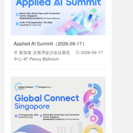
Applied AI Summit（2026-09-17）
新加坡 滨海湾金沙会议展览
2026-09-17
中心 4F Peony Ballroom