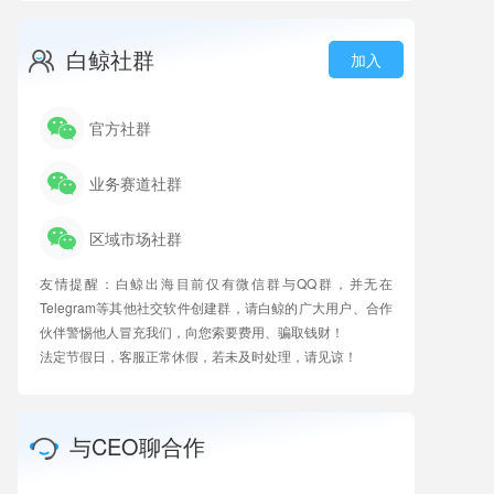
白鲸社群
加入
官方社群
业务赛道社群
区域市场社群
友情提醒：白鲸出海目前仅有微信群与QQ群，并无在
Telegram等其他社交软件创建群，请白鲸的广大用户、合作
伙伴警惕他人冒充我们，向您索要费用、骗取钱财！
法定节假日，客服正常休假，若未及时处理，请见谅！
与CEO聊合作