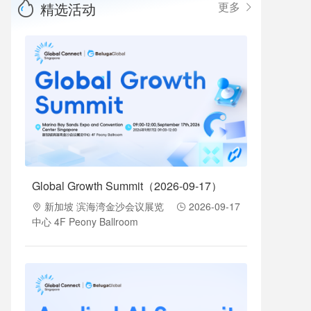
精选活动
更多
Global Growth Summit（2026-09-17）
新加坡 滨海湾金沙会议展览
2026-09-17
中心 4F Peony Ballroom