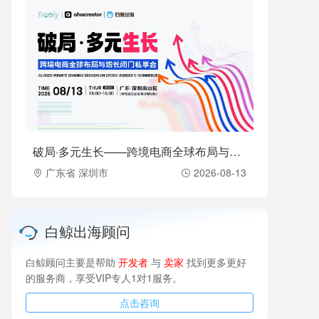
破局·多元生长——跨境电商全球布局与增长闭门私享会（2026-08-13）
广东省 深圳市
2026-08-13
白鲸出海顾问
白鲸顾问主要是帮助
开发者
与
卖家
找到更多更好
的服务商，享受VIP专人1对1服务。
点击咨询