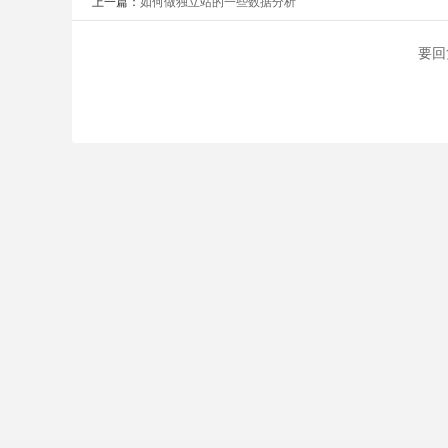
上一篇：
如何做独立站的一些数据分析
要回