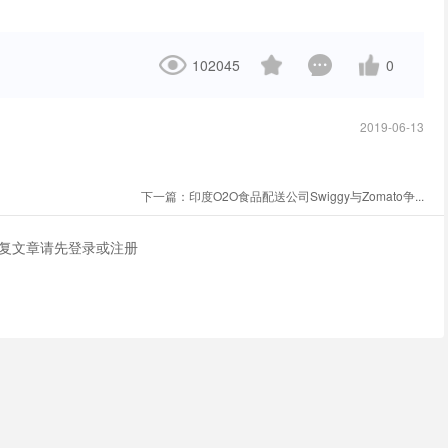
102045
0
2019-06-13
下一篇：
印度O2O食品配送公司Swiggy与Zomato争...
复文章请先
登录
或
注册