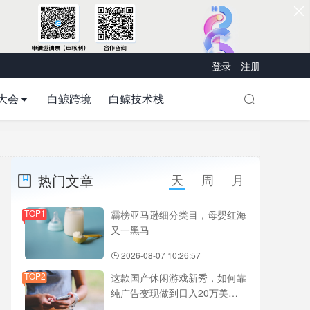
登录
注册
大会
白鲸跨境
白鲸技术栈
热门文章
天
周
月
TOP1
霸榜亚马逊细分类目，母婴红海
又一黑马
2026-08-07 10:26:57
TOP2
这款国产休闲游戏新秀，如何靠
纯广告变现做到日入20万美
元？