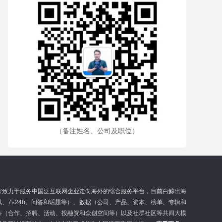
（备注姓名、公司及职位）
家致力于服务中国泛互联网企业走向海外的综合服务平台，目前白鲸出海
、7×24h、问答和话题等）、数据（公司、产品、资本、榜单、专辑和
务（合作、招聘、活动、投融资和众创空间等）以及社群社区等共四大模