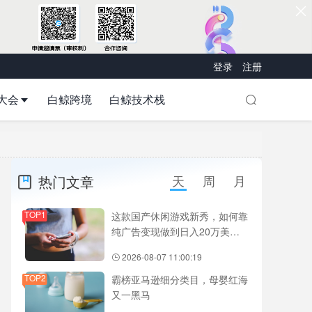
登录
注册
大会
白鲸跨境
白鲸技术栈
热门文章
天
周
月
TOP1
这款国产休闲游戏新秀，如何靠
纯广告变现做到日入20万美
元？
2026-08-07 11:00:19
TOP2
霸榜亚马逊细分类目，母婴红海
又一黑马