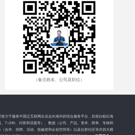
（备注姓名、公司及职位）
家致力于服务中国泛互联网企业走向海外的综合服务平台，目前白鲸出海
G
、7×24h、问答和话题等）、数据（公司、产品、资本、榜单、专辑和
l
务（合作、招聘、活动、投融资和众创空间等）以及社群社区等共四大模
o
b