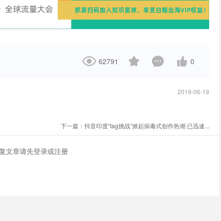
62791
0
2019-06-19
下一篇：
抖音印度“tag挑战”掀起病毒式创作热潮 已迅速...
复文章请先
登录
或
注册