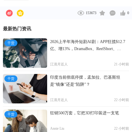
式，提升其效率。我们为商家、品牌、零售商及其他
企业提供技术基础设施以及营销平台，帮助其借助新
153673
0
技术的力量与用户和客户进行互动，并更高效地经
营。 我们的业务包括中国商业、国际商业、本地生活
最新热门资讯
服务、菜鸟、云业务、数字媒体及娱乐以及创新及其
他业务。除此之外，我们的非并表关联方蚂蚁集团为
2026上半年海外短剧AI剧：APP狂揽$12.7
干货
我们平台上的消费者、商家及其他企业提供数字支付
亿、增13%，DramaBox、ReelShort、
服务和数字金融服务。围绕着我们的平台与业务，一
NetShort领跑
个涵盖了消费者、商家、品牌、零售商、第三方服务
江清月近人
21 小时前
提供商、战略合作伙伴及其他企业的生态体系已经形
成。 2021财年，阿里巴巴生态体系的商品交易额
印度当前彻底停摆，孟加拉、巴基斯坦
干货
是“镜像”还是“陷阱”？
（GMV）为人民币8.119万亿元，主要包括中国零售
市场GMV，以及跨境及全球零售市场和本地生活服务
GMV。截至2021年9月30日止12个月期间，阿里巴巴
江清月近人
22 小时前
生态体系的全球年度活跃消费者达到约12.40亿，其中
狂销500万套，它把3D打印装进一支笔
9.53亿来自中国市场，以及2.85亿来自海外。
干货
Annie Liu
22 小时前