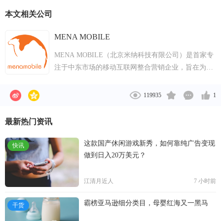
本文相关公司
MENA MOBILE
MENA MOBILE（北京米纳科技有限公司）是首家专
注于中东市场的移动互联网整合营销企业，旨在为进
入中东市场的国内互联网企业提供一整套出海解决方
案，包括：产品的选型定位、翻译、本地化制作指
119935
1
导、用户获取、支付渠道、市场推广等线上线下业
务。公司正式成立于2016年年初，总部设在中国北
最新热门资讯
京，同时在迪拜，约旦设有分公司，员工近120人。
目前，MENA MOBILE服务范围主要涉及手游、应
这款国产休闲游戏新秀，如何靠纯广告变现
快讯
用、跨境电商。目标用户覆盖整个中东及北非区域，
做到日入20万美元？
共26个国家，近5亿人口。
江清月近人
7 小时前
霸榜亚马逊细分类目，母婴红海又一黑马
干货