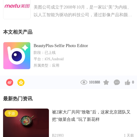
美图公司成立于2008年10月，是一家以“美”为内核、
以人工智能为驱动的科技公司，通过影像产品和颜值
管理服务帮助用户全方位变美，通过SaaS服务助力美
丽产业数字化升级。 2010年，美图成立了核心研发部
本文相关产品
门——美图影像研究院（MT Lab），致力于计算机视
觉、深度学习、计算机图形学等人工智能（AI）相关
BeautyPlus-Selfie Photo Editor
阶段：
已上线
领域的研发，以核心技术创新推动公司业务发展。 截
平台：
iOS,Android
至2021年6月，美图公司应用矩阵已在全球超过23.4亿
所属类型：
应用
台独立移动设备上激活，月活跃用户总数为2.46亿。
除此之外，美图公司目前在海外已拥有了超过9.98亿
101888
0
的用户，在印度尼西亚、泰国、巴基斯坦、越南、美
国、巴西、日本、孟加拉、菲律宾、韩国、马来西
最新热门资讯
亚、尼日利亚、墨西哥、加拿大、土耳其共15个国家
各拥有超过1000万总用户。
被2家大厂共同“致敬”后，这家北京团队又
手游
把“做菜合成 ”玩了新花样
B21993
1 天前