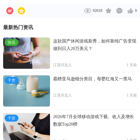
92618
0
最新热门资讯
这款国产休闲游戏新秀，如何靠纯广告变现
快讯
做到日入20万美元？
江清月近人
1 天前
霸榜亚马逊细分类目，母婴红海又一黑马
干货
江清月近人
1 天前
2026年7月全球移动游戏下载、收入及增长
干货
数据Top20榜